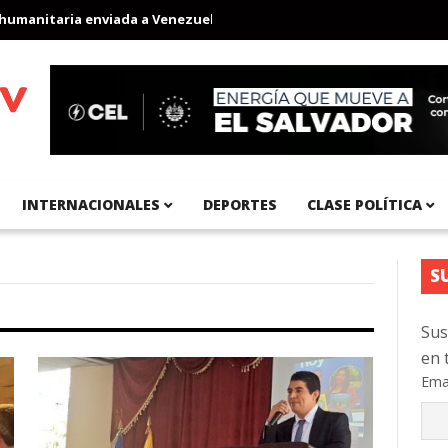
aria enviada a Venezuela
Aeropuerto Internacional del Pacífico 
INTERNACIONALES
DEPORTES
CLASE POLÍTICA
S
Sus
en 
Ema