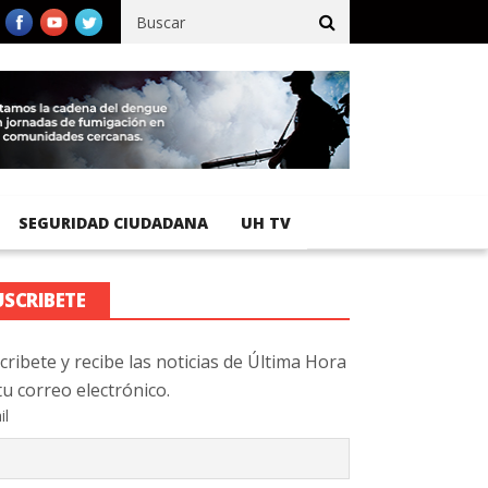
registra 92 % de avance en obras de terracería
Aeropuerto Inter
SEGURIDAD CIUDADANA
UH TV
USCRIBETE
cribete y recibe las noticias de Última Hora
tu correo electrónico.
il