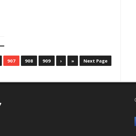
907
908
909
›
»
Next Page