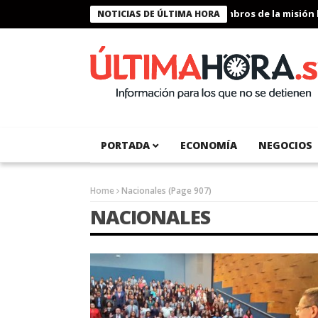
Presidente Bukele condecora a miembros de la misión humanit
NOTICIAS DE ÚLTIMA HORA
PORTADA
ECONOMÍA
NEGOCIOS
Home
Nacionales
(Page 907)
NACIONALES