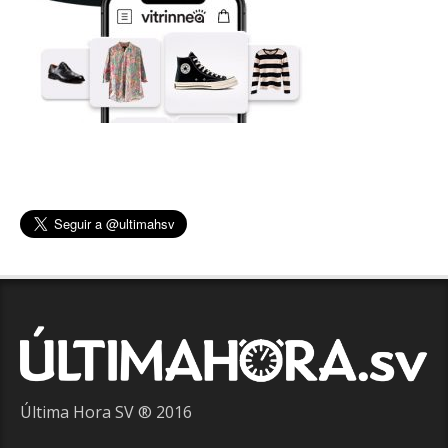
Última Hora SV ® 2016