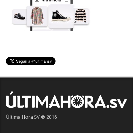
Última Hora SV ® 2016