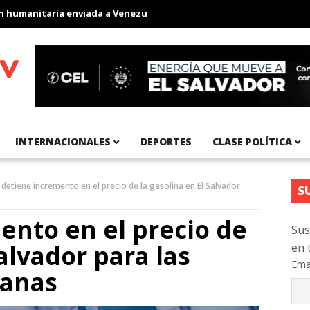
itaria enviada a Venezuela
Aeropuerto Internacional del Pacífi
INTERNACIONALES
DEPORTES
CLASE POLÍTICA
 detiene incremento en el precio de la gasolina en El Salvador
S
ento en el precio de
Sus
Salvador para las
en 
Ema
manas