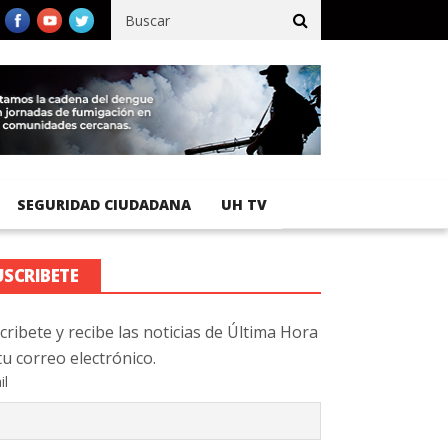
co registra 92 % de avance en obras de terracería
Aeropuerto Int
SEGURIDAD CIUDADANA
UH TV
USCRIBETE
cribete y recibe las noticias de Última Hora
tu correo electrónico.
il