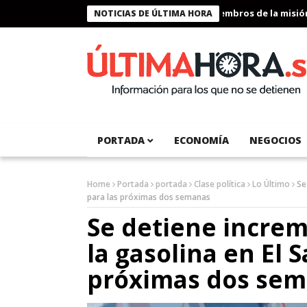
Presidente Bukele condecora a miembros de la misión human
NOTICIAS DE ÚLTIMA HORA
PORTADA
ECONOMÍA
NEGOCIOS
Home
Portada
portada
Clase política
Lo Último
Se
para las próximas dos semanas
Se detiene increm
la gasolina en El 
próximas dos se