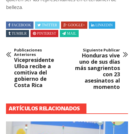
belleza.
FACEBOOK
TWITTER
GOOGLE+
LINKEDIN
TUMBLR
PINTEREST
MAIL
Publicaciones
Siguiente Publicar
Anteriores
Honduras vive
Vicepresidente
uno de sus días
Ulloa recibe a
más sangrientos
comitiva del
con 23
gobierno de
asesinatos al
Costa Rica
momento
ARTÍCULOS RELACIONADOS