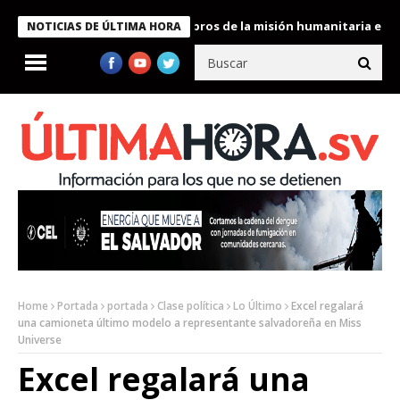
nte Bukele condecora a miembros de la misión humanitaria enviada
NOTICIAS DE ÚLTIMA HORA
Home
Portada
portada
Clase política
Lo Último
Excel regalará
una camioneta último modelo a representante salvadoreña en Miss
Universe
Excel regalará una