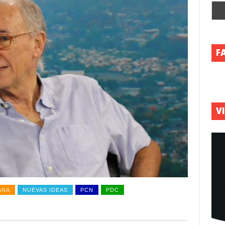
F
V
ANA
NUEVAS IDEAS
PCN
PDC