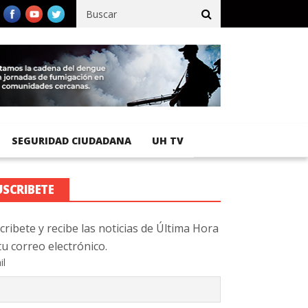
ico registra 92 % de avance en obras de terracería
Aeropuerto In
SEGURIDAD CIUDADANA
UH TV
USCRIBETE
cribete y recibe las noticias de Última Hora
tu correo electrónico.
il