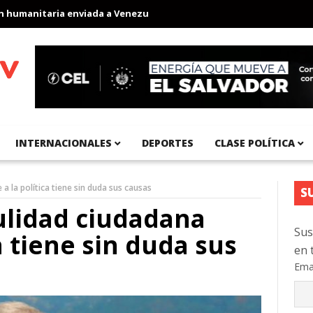
nitaria enviada a Venezuela
Aeropuerto Internacional del Pacíf
INTERNACIONALES
DEPORTES
CLASE POLÍTICA
 a la política tiene sin duda sus causas
S
dulidad ciudadana
Sus
ca tiene sin duda sus
en 
Ema