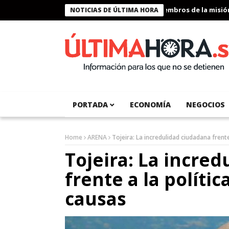
Presidente Bukele condecora a miembros de la misión huma
NOTICIAS DE ÚLTIMA HORA
PORTADA
ECONOMÍA
NEGOCIOS
Home
ARENA
Tojeira: La incredulidad ciudadana frente
Tojeira: La incre
frente a la políti
causas