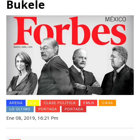
Bukele
ARENA
CD
CLASE POLÍTICA
FMLN
GANA
LO ÚLTIMO
PORTADA
PORTADA
Ene 08, 2019, 16:21 Pm