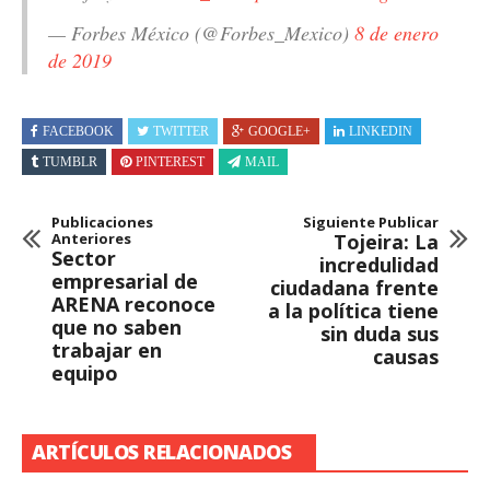
— Forbes México (@Forbes_Mexico)
8 de enero
de 2019
FACEBOOK
TWITTER
GOOGLE+
LINKEDIN
TUMBLR
PINTEREST
MAIL
Publicaciones
Siguiente Publicar
Anteriores
Tojeira: La
Sector
incredulidad
empresarial de
ciudadana frente
ARENA reconoce
a la política tiene
que no saben
sin duda sus
trabajar en
causas
equipo
ARTÍCULOS RELACIONADOS