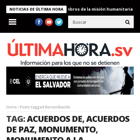
dente Bukele condecora a miembros de la misión humanitaria envi
NOTICIAS DE ÚLTIMA HORA
Home
Posts tagged Reconciliación
TAG:
ACUERDOS DE
,
ACUERDOS
DE PAZ
,
MONUMENTO
,
MONUMENTO A LA