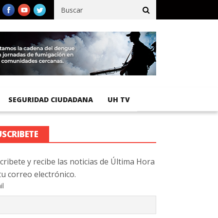
Pacífico registra 92 % de avance en obras de terracería
Aeropue
SEGURIDAD CIUDADANA
UH TV
USCRIBETE
cribete y recibe las noticias de Última Hora
tu correo electrónico.
il