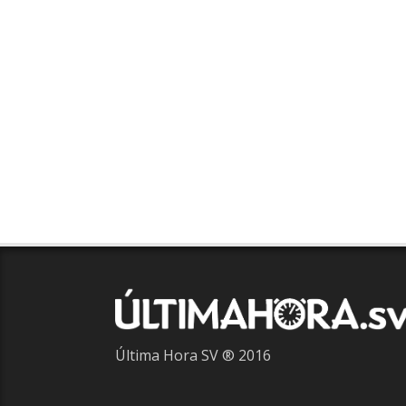
Última Hora SV ® 2016