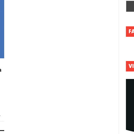
F
V
a
.