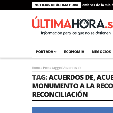
Presidente Bukele condecora a miembros de la misión
NOTICIAS DE ÚLTIMA HORA
PORTADA
ECONOMÍA
NEGOCIOS
Home
Posts tagged Acuerdos de
TAG:
ACUERDOS DE
,
ACUE
MONUMENTO A LA RECO
RECONCILIACIÓN