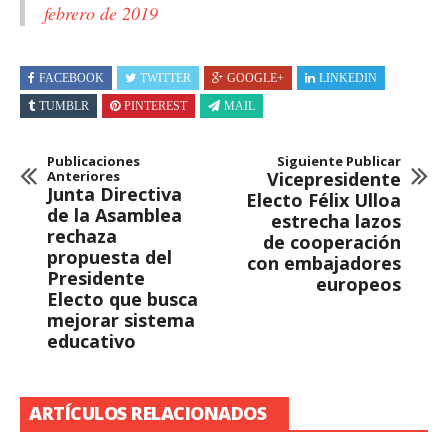
febrero de 2019
FACEBOOK
TWITTER
GOOGLE+
LINKEDIN
TUMBLR
PINTEREST
MAIL
Publicaciones
Siguiente Publicar
Anteriores
Vicepresidente
Junta Directiva
Electo Félix Ulloa
de la Asamblea
estrecha lazos
rechaza
de cooperación
propuesta del
con embajadores
Presidente
europeos
Electo que busca
mejorar sistema
educativo
ARTÍCULOS RELACIONADOS