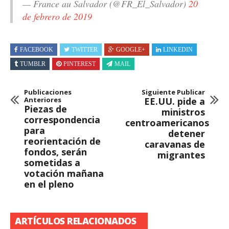
— France au Salvador (@FR_El_Salvador)
20
de febrero de 2019
FACEBOOK
TWITTER
GOOGLE+
LINKEDIN
TUMBLR
PINTEREST
MAIL
Publicaciones
Siguiente Publicar
Anteriores
EE.UU. pide a
Piezas de
ministros
correspondencia
centroamericanos
para
detener
reorientación de
caravanas de
fondos, serán
migrantes
sometidas a
votación mañana
en el pleno
ARTÍCULOS RELACIONADOS