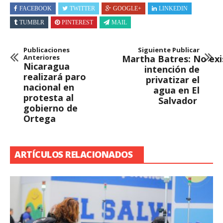
FACEBOOK
TWITTER
GOOGLE+
LINKEDIN
TUMBLR
PINTEREST
MAIL
Publicaciones
Siguiente Publicar
Anteriores
Martha Batres: No exi
Nicaragua
intención de
realizará paro
privatizar el
nacional en
agua en El
protesta al
Salvador
gobierno de
Ortega
ARTÍCULOS RELACIONADOS