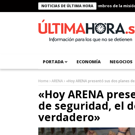
Presidente Bukele condecora a miembros de la misión hum
NOTICIAS DE ÚLTIMA HORA
PORTADA
ECONOMÍA
NEGOCIOS
Home
ARENA
«Hoy ARENA presentó sus dos planes de 
«Hoy ARENA prese
de seguridad, el d
verdadero»