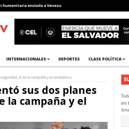
anitaria enviada a Venezuela
Aeropuerto Internacional del Pací
INTERNACIONALES
DEPORTES
CLASE POLÍTICA
seguridad, el de la campaña y el verdadero»
S
ntó sus dos planes
Sus
e la campaña y el
en 
Ema