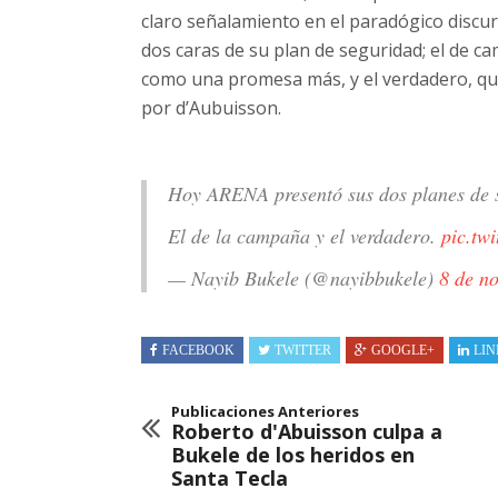
claro señalamiento en el paradógico discu
dos caras de su plan de seguridad; el de c
como una promesa más, y el verdadero, que 
por d’Aubuisson.
Hoy ARENA presentó sus dos planes de 
El de la campaña y el verdadero.
pic.tw
— Nayib Bukele (@nayibbukele)
8 de n
FACEBOOK
TWITTER
GOOGLE+
LIN
Publicaciones Anteriores
Roberto d'Abuisson culpa a
Bukele de los heridos en
Santa Tecla