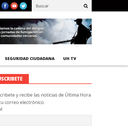
fico registra 92 % de avance en obras de terracería
Aeropuerto I
SEGURIDAD CIUDADANA
UH TV
USCRIBETE
cribete y recibe las noticias de Última Hora
tu correo electrónico.
il