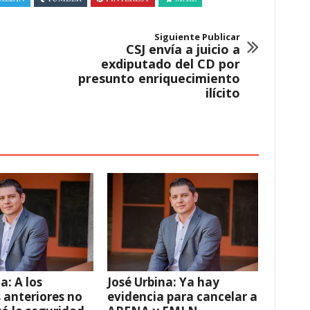
Siguiente Publicar
CSJ envía a juicio a
exdiputado del CD por
presunto enriquecimiento
ilícito
a: A los
José Urbina: Ya hay
 anteriores no
evidencia para cancelar a