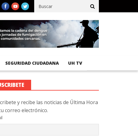
ico registra 92 % de avance en obras de terracería
Aeropuerto I
SEGURIDAD CIUDADANA
UH TV
USCRIBETE
cribete y recibe las noticias de Última Hora
tu correo electrónico.
il