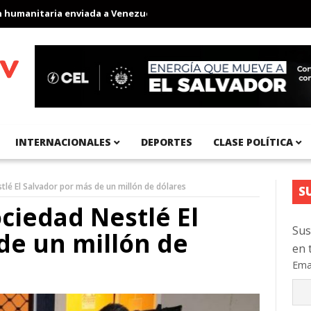
nitaria enviada a Venezuela
Aeropuerto Internacional del Pacíf
INTERNACIONALES
DEPORTES
CLASE POLÍTICA
lé El Salvador por más de un millón de dólares
S
ciedad Nestlé El
Sus
de un millón de
en 
Ema