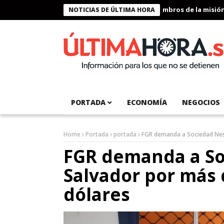
Presidente Bukele condecora a miembros de la misión huma
NOTICIAS DE ÚLTIMA HORA
PORTADA
ECONOMÍA
NEGOCIOS
Home
Portada
portada
FGR demanda a Sociedad Nest
FGR demanda a So
Salvador por más 
dólares