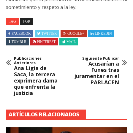
sometimiento y respeto a la ley.
TAG
FGR
FACEBOOK
TWITTER
GOOGLE+
LINKEDIN
TUMBLR
PINTEREST
MAIL
Publicaciones
Siguiente Publicar
Anteriores
Acusarían a
Ana Ligia de
Funes tras
Saca, la tercera
juramentar en el
exprimera dama
PARLACEN
que enfrenta la
justicia
ARTÍCULOS RELACIONADOS