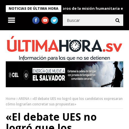
te Bukele condecora a miembros de la misión humanitaria enviada
NOTICIAS DE ÚLTIMA HORA
Home
ARENA
«El debate UES no logró que los candidatos expresaran
cómo lograrían concretar sus propuestas»
«El debate UES no
logró que los