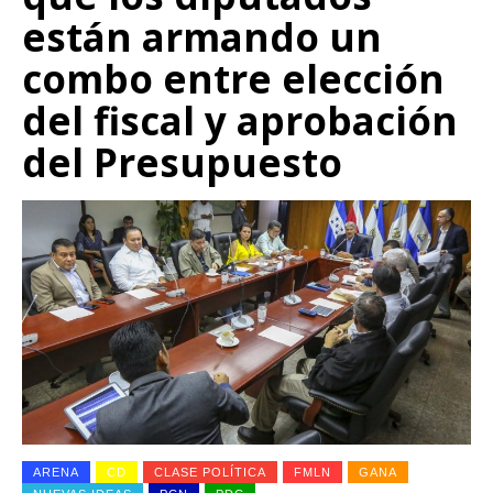
están armando un
combo entre elección
del fiscal y aprobación
del Presupuesto
ARENA
CD
CLASE POLÍTICA
FMLN
GANA