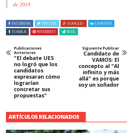
de 2018
FACEBOOK
TWITTER
GOOGLE+
LINKEDIN
TUMBLR
PINTEREST
MAIL
Publicaciones
Siguiente Publicar
Anteriores
Candidato de
"El debate UES
VAMOS: El
no logró que los
concepto al "Al
candidatos
infinito y más
expresaran cómo
allá" es porque
lograrían
soy un soñador
concretar sus
propuestas"
ARTÍCULOS RELACIONADOS