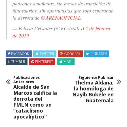
padrones amañados, sin mesas de transición de
dinosaurios, sin oportunistas que solo esperaban
la derrota de
@ARENAOFICIAL
— Felissa Cristales (@FCristales)
5 de febrero
de 2019
FACEBOOK
TWITTER
GOOGLE+
LINKEDIN
TUMBLR
PINTEREST
MAIL
Publicaciones
Siguiente Publicar
Anteriores
Thelma Aldana,
Alcalde de San
la homóloga de
Marcos califica la
Nayib Bukele en
derrota del
Guatemala
FMLN como un
“cataclismo
apocalíptico”