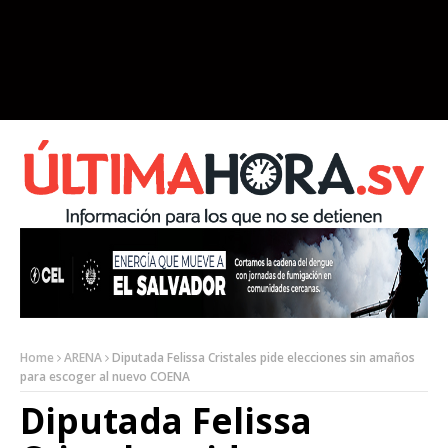
Home
ARENA
Diputada Felissa Cristales pide elecciones sin amaños
para escoger al nuevo COENA
Diputada Felissa