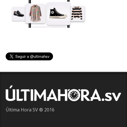
Última Hora SV ® 2016