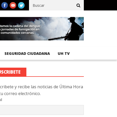
ífico registra 92 % de avance en obras de terracería
Aeropuerto 
SEGURIDAD CIUDADANA
UH TV
USCRIBETE
cribete y recibe las noticias de Última Hora
tu correo electrónico.
il