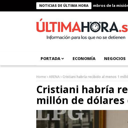
Presidente Bukele condecora a miembros de la misión hu
NOTICIAS DE ÚLTIMA HORA
PORTADA
ECONOMÍA
NEGOCIOS
Home
ARENA
Cristiani habría recibido al menos 1 mil
Cristiani habría r
millón de dólares