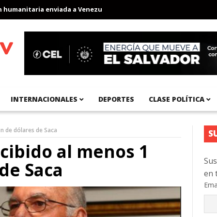
manitaria enviada a Venezuela
Aeropuerto Internacional del Pac
INTERNACIONALES
DEPORTES
CLASE POLÍTICA
lón de dólares de Saca
S
ecibido al menos 1
Sus
 de Saca
en 
Ema