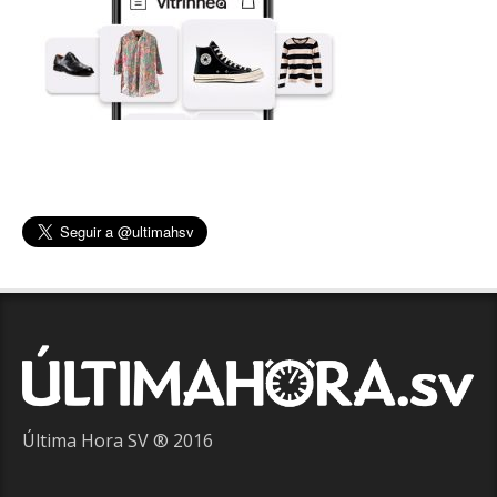
Última Hora SV ® 2016