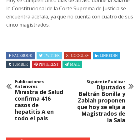
Hoy se cumplen cinco días de atraso donde la Sala de
lo Constitucional de la Corte Suprema de Justicia se
encuentra acéfala, ya que no cuenta con cuatro de sus
cinco magistrados.
FACEBOOK
TWITTER
GOOGLE+
LINKEDIN
TUMBLR
PINTEREST
MAIL
Publicaciones
Siguiente Publicar
Anteriores
Diputados
Ministra de Salud
Beltrán Bonilla y
confirma 416
Zablah proponen
casos de
que hoy se elija a
hepatitis A en
Magistrados de
todo el país
la Sala