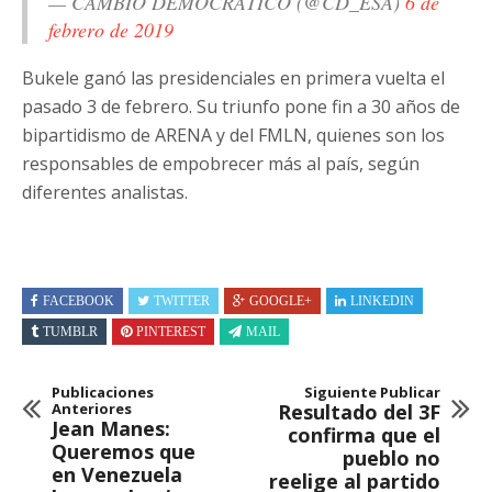
— CAMBIO DEMOCRÁTICO (@CD_ESA)
6 de
febrero de 2019
Bukele ganó las presidenciales en primera vuelta el
pasado 3 de febrero. Su triunfo pone fin a 30 años de
bipartidismo de ARENA y del FMLN, quienes son los
responsables de empobrecer más al país, según
diferentes analistas.
FACEBOOK
TWITTER
GOOGLE+
LINKEDIN
TUMBLR
PINTEREST
MAIL
Publicaciones
Siguiente Publicar
Anteriores
Resultado del 3F
Jean Manes:
confirma que el
Queremos que
pueblo no
en Venezuela
reelige al partido