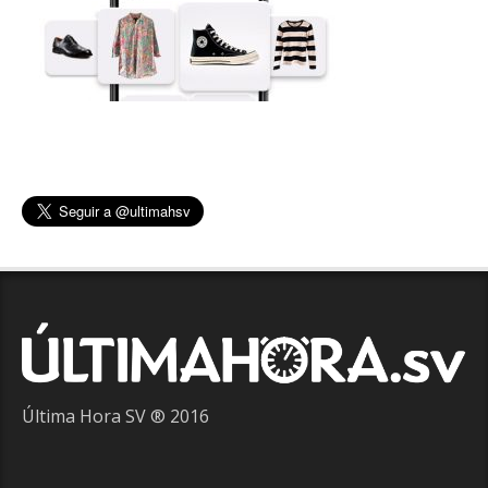
Última Hora SV ® 2016