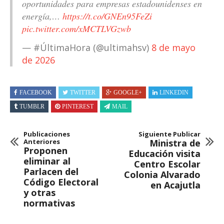
oportunidades para empresas estadounidenses en
energía,…
https://t.co/GNEn95FeZi
pic.twitter.com/xMCTLVGzwb
— #ÚltimaHora (@ultimahsv)
8 de mayo
de 2026
FACEBOOK
TWITTER
GOOGLE+
LINKEDIN
TUMBLR
PINTEREST
MAIL
Publicaciones
Siguiente Publicar
Anteriores
Ministra de
Proponen
Educación visita
eliminar al
Centro Escolar
Parlacen del
Colonia Alvarado
Código Electoral
en Acajutla
y otras
normativas