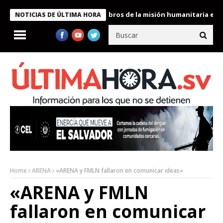
te Bukele condecora a miembros de la misión humanitaria enviada
NOTICIAS DE ÚLTIMA HORA
Home
ARENA
«ARENA y FMLN fallaron en comunicar ideas»
«ARENA y FMLN
fallaron en comunicar