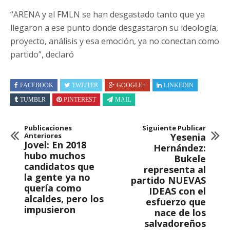
“ARENA y el FMLN se han desgastado tanto que ya
llegaron a ese punto donde desgastaron su ideología,
proyecto, análisis y esa emoción, ya no conectan como
partido”, declaró
FACEBOOK
TWITTER
GOOGLE+
LINKEDIN
TUMBLR
PINTEREST
MAIL
Publicaciones
Siguiente Publicar
Anteriores
Yesenia
Jovel: En 2018
Hernández:
hubo muchos
Bukele
candidatos que
representa al
la gente ya no
partido NUEVAS
quería como
IDEAS con el
alcaldes, pero los
esfuerzo que
impusieron
nace de los
salvadoreños