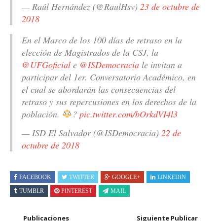
— Raúl Hernández (@RaulHsv)
23 de octubre de
2018
En el Marco de los 100 días de retraso en la
elección de Magistrados de la CSJ, la
@UFGoficial
e
@ISDemocracia
le invitan a
participar del 1er. Conversatorio Académico, en
el cual se abordarán las consecuencias del
retraso y sus repercusiones en los derechos de la
población.
?
pic.twitter.com/bOrkdVI4l3
— ISD El Salvador (@ISDemocracia)
22 de
octubre de 2018
FACEBOOK
TWITTER
GOOGLE+
LINKEDIN
TUMBLR
PINTEREST
MAIL
Publicaciones
Siguiente Publicar