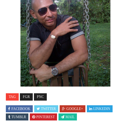
TAG
FGR
PNC
FACEBOOK
TWITTER
GOOGLE+
LINKEDIN
TUMBLR
PINTEREST
MAIL