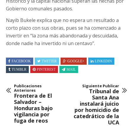
Histórico y la capital nacional superan las hechas por
Gobierno comunales pasados.
Nayib Bukele explica que no espera un resultado a
corto plazo con sus obras, pues se ha comenzado a
invertir en “la zona más abandonada y descuidada,
donde nadie ha invertido ni un centavo”.
FACEBOOK
TWITTER
GOOGLE+
LINKEDIN
TUMBLR
PINTEREST
MAIL
Publicaciones
Siguiente Publicar
Anteriores
Tribunal de
Frontera de El
Santa Ana
Salvador –
instalará juicio
Honduras bajo
por homicidio de
vigilancia por
catedrático de la
fuga de reos
UCA