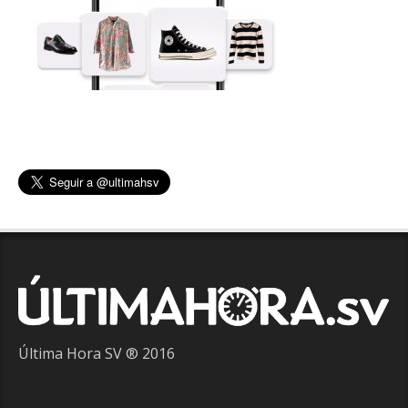
Última Hora SV ® 2016