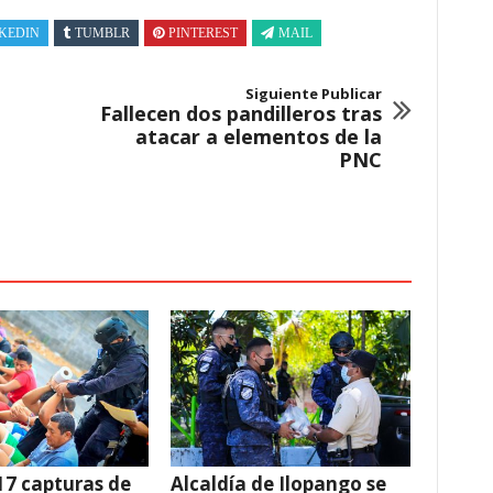
KEDIN
TUMBLR
PINTEREST
MAIL
Siguiente Publicar
Fallecen dos pandilleros tras
atacar a elementos de la
PNC
17 capturas de
Alcaldía de Ilopango se