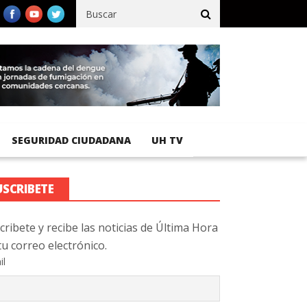
fico registra 92 % de avance en obras de terracería
Aeropuerto 
SEGURIDAD CIUDADANA
UH TV
USCRIBETE
cribete y recibe las noticias de Última Hora
tu correo electrónico.
il