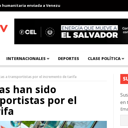
anitaria enviada a Venezuela
Aeropuerto Internacional del Pací
INTERNACIONALES
DEPORTES
CLASE POLÍTICA
as a transportistas por el incremento de tarifa
S
as han sido
Sus
portistas por el
en 
ifa
Ema