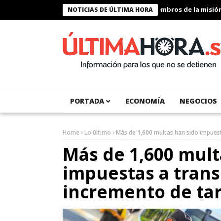
Presidente Bukele condecora a miembros de la misión hum
NOTICIAS DE ÚLTIMA HORA
PORTADA
ECONOMÍA
NEGOCIOS
Home
Lo último
Más de 1,600 multas han sido impuest
Más de 1,600 mult
impuestas a trans
incremento de tar