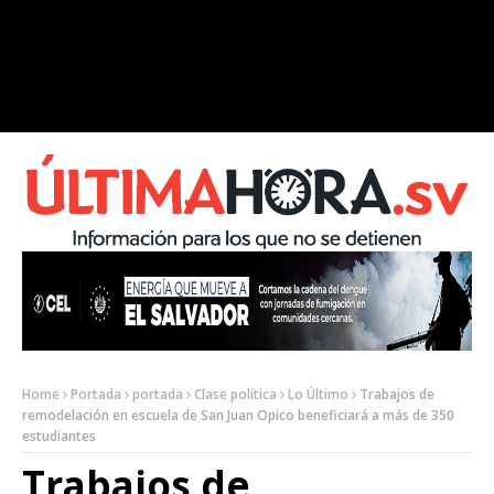
Home
Portada
portada
Clase política
Lo Último
Trabajos de
remodelación en escuela de San Juan Opico beneficiará a más de 350
estudiantes
Trabajos de