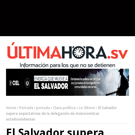
Home
Portada
portada
Clase política
Lo Último
El Salvador
supera expectativas de la delegación de inversionistas
estadounidenses
El Salvador supera