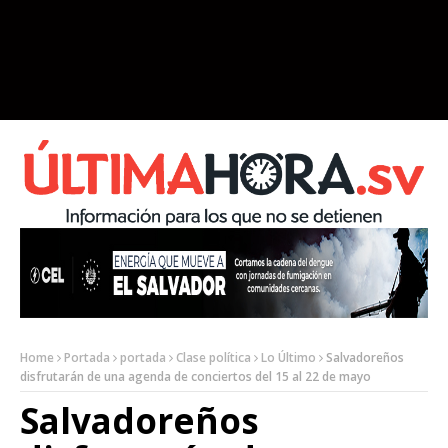
Home
Portada
portada
Clase política
Lo Último
Salvadoreños
disfrutarán de una agenda de conciertos del 15 al 22 de mayo
Salvadoreños