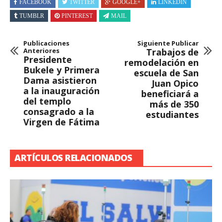
FACEBOOK
TWITTER
GOOGLE+
LINKEDIN
TUMBLR
PINTEREST
MAIL
Publicaciones
Siguiente Publicar
Anteriores
Trabajos de
Presidente
remodelación en
Bukele y Primera
escuela de San
Dama asistieron
Juan Opico
a la inauguración
beneficiará a
del templo
más de 350
consagrado a la
estudiantes
Virgen de Fátima
ARTÍCULOS RELACIONADOS