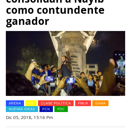
como contundente
ganador
ARENA
CD
CLASE POLÍTICA
FMLN
GANA
NUEVAS IDEAS
PCN
PDC
Dic 05, 2018, 15:16 Pm