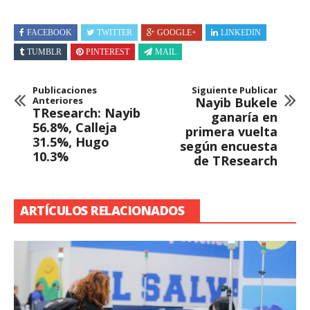
FACEBOOK
TWITTER
GOOGLE+
LINKEDIN
TUMBLR
PINTEREST
MAIL
Publicaciones
Siguiente Publicar
Anteriores
Nayib Bukele
TResearch: Nayib
ganaría en
56.8%, Calleja
primera vuelta
31.5%, Hugo
según encuesta
10.3%
de TResearch
ARTÍCULOS RELACIONADOS