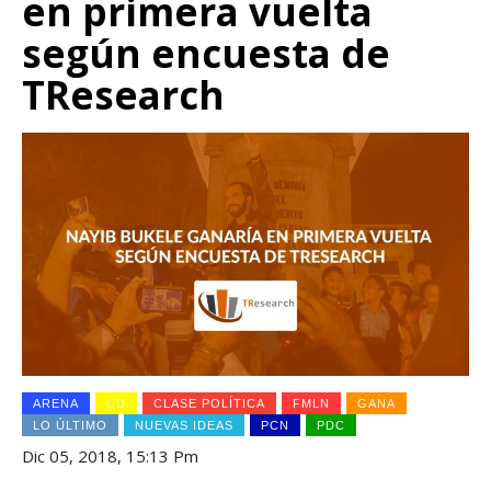
en primera vuelta
según encuesta de
TResearch
ARENA
CD
CLASE POLÍTICA
FMLN
GANA
LO ÚLTIMO
NUEVAS IDEAS
PCN
PDC
Dic 05, 2018, 15:13 Pm