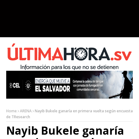
Home
ARENA
Nayib Bukele ganaría en primera vuelta según encuesta
de TResearch
Nayib Bukele ganaría