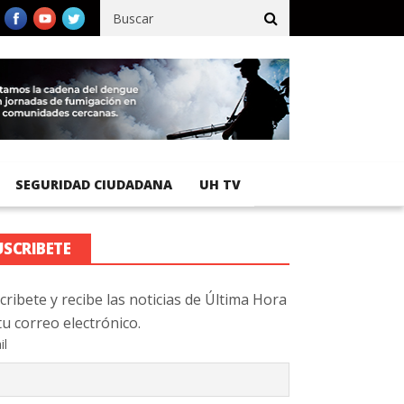
Pacífico registra 92 % de avance en obras de terracería
Aeropuer
SEGURIDAD CIUDADANA
UH TV
USCRIBETE
cribete y recibe las noticias de Última Hora
tu correo electrónico.
il