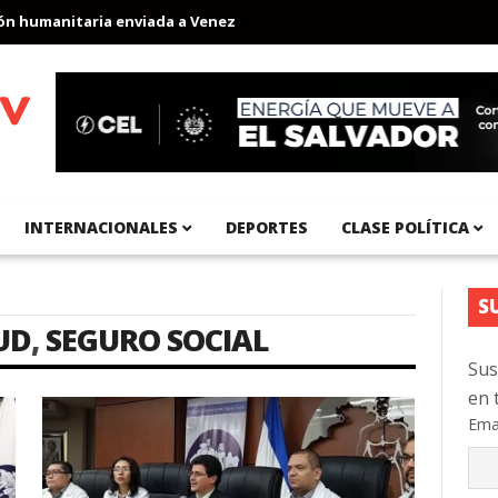
 humanitaria enviada a Venezuela
Aeropuerto Internacional del 
INTERNACIONALES
DEPORTES
CLASE POLÍTICA
S
UD
,
SEGURO SOCIAL
Sus
en 
Ema