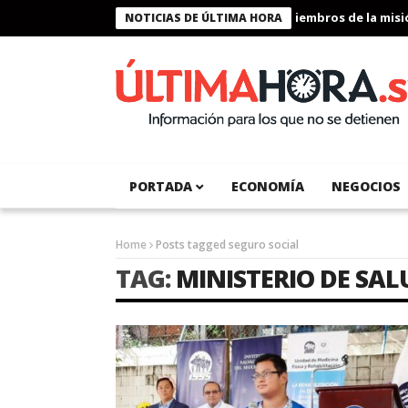
Presidente Bukele condecora a miembros de la misión
NOTICIAS DE ÚLTIMA HORA
PORTADA
ECONOMÍA
NEGOCIOS
Home
Posts tagged seguro social
TAG:
MINISTERIO DE SAL