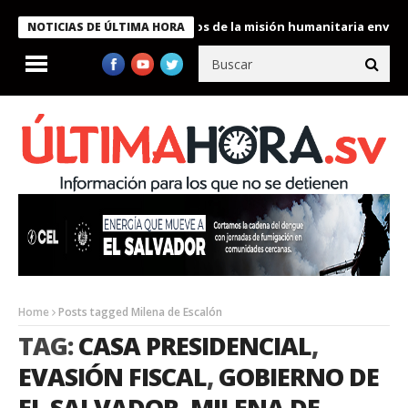
kele condecora a miembros de la misión humanitaria enviada a Ve
NOTICIAS DE ÚLTIMA HORA
Home
Posts tagged Milena de Escalón
TAG:
CASA PRESIDENCIAL
,
EVASIÓN FISCAL
,
GOBIERNO DE
EL SALVADOR
,
MILENA DE