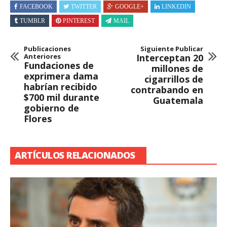
FACEBOOK
TWITTER
GOOGLE+
LINKEDIN
TUMBLR
PINTEREST
MAIL
Publicaciones
Siguiente Publicar
Anteriores
Interceptan 20
Fundaciones de
millones de
exprimera dama
cigarrillos de
habrían recibido
contrabando en
$700 mil durante
Guatemala
gobierno de
Flores
ARTÍCULOS RELACIONADOS