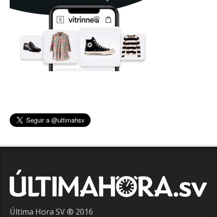
Última Hora SV ® 2016