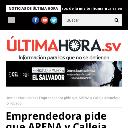
Bukele condecora a miembros de la misión humanitaria enviada a 
NOTICIAS DE ÚLTIMA HORA
Home
Nacionales
Emprendedora pide que ARENA y Calleja devuelvan
lo robado
Emprendedora pide
que ARENA y Calleja