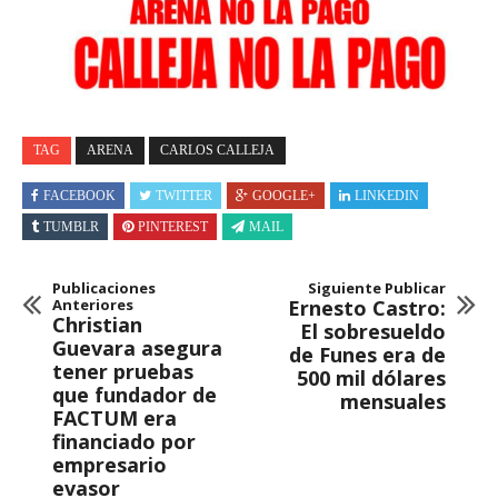
TAG
ARENA
CARLOS CALLEJA
FACEBOOK
TWITTER
GOOGLE+
LINKEDIN
TUMBLR
PINTEREST
MAIL
Publicaciones
Siguiente Publicar
Anteriores
Ernesto Castro:
Christian
El sobresueldo
Guevara asegura
de Funes era de
tener pruebas
500 mil dólares
que fundador de
mensuales
FACTUM era
financiado por
empresario
evasor