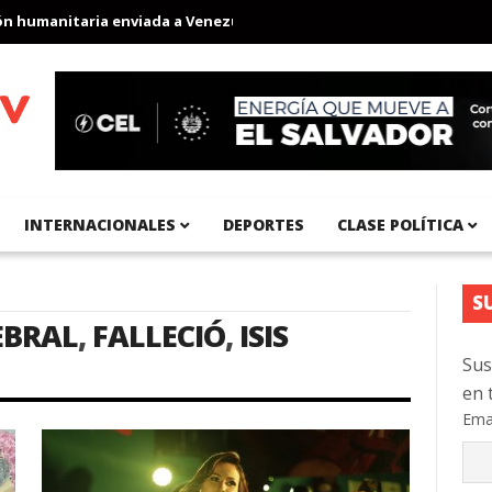
humanitaria enviada a Venezuela
Aeropuerto Internacional del P
INTERNACIONALES
DEPORTES
CLASE POLÍTICA
S
EBRAL
,
FALLECIÓ
,
ISIS
Sus
en 
Ema