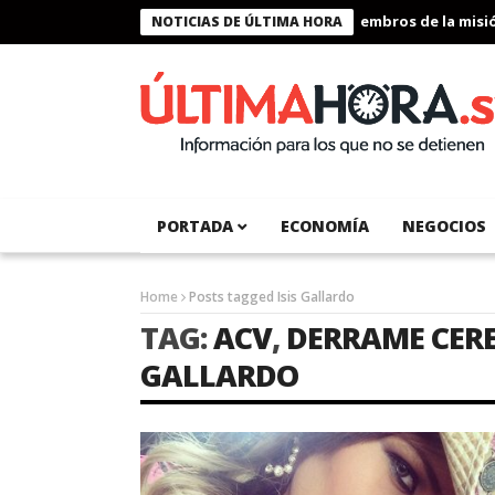
Presidente Bukele condecora a miembros de la misión 
NOTICIAS DE ÚLTIMA HORA
PORTADA
ECONOMÍA
NEGOCIOS
Home
Posts tagged Isis Gallardo
TAG:
ACV
,
DERRAME CER
GALLARDO