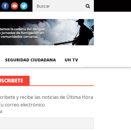
acífico registra 92 % de avance en obras de terracería
Aeropuert
SEGURIDAD CIUDADANA
UH TV
USCRIBETE
cribete y recibe las noticias de Última Hora
tu correo electrónico.
il