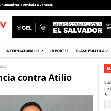
anitaria enviada a Venezuela
Aeropuerto Internacional del Pací
INTERNACIONALES
DEPORTES
CLASE POLÍTICA
nítez
S
ia contra Atilio
Sus
en 
Ema