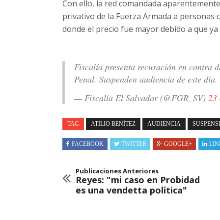
Con ello, la red comandada aparentemente 
privativo de la Fuerza Armada a personas 
donde el precio fue mayor debido a que ya
Fiscalía presenta recusación en contra 
Penal. Suspenden audiencia de este día.
— Fiscalía El Salvador (@FGR_SV)
23 
TAG
ATILIO BENÍTEZ
AUDIENCIA
SUSPENS
FACEBOOK
TWITTER
GOOGLE+
LIN
Publicaciones Anteriores
Reyes: "mi caso en Probidad
es una vendetta política"