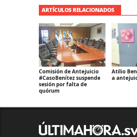
ARTÍCULOS RELACIONADOS
Comisión de Antejuicio
Atilio Be
#CasoBenítez suspende
a antejui
sesión por falta de
quórum