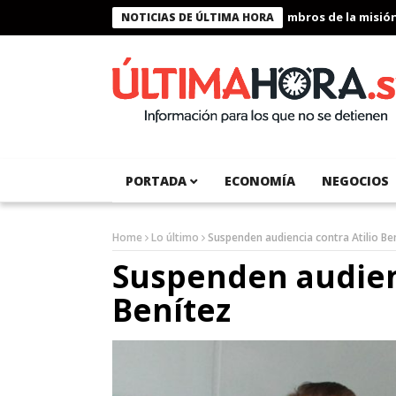
Presidente Bukele condecora a miembros de la misión hum
NOTICIAS DE ÚLTIMA HORA
PORTADA
ECONOMÍA
NEGOCIOS
Home
Lo último
Suspenden audiencia contra Atilio Be
Suspenden audienc
Benítez