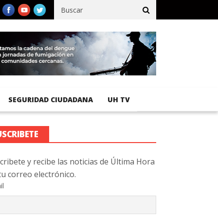
fico registra 92 % de avance en obras de terracería
Aeropuerto I
SEGURIDAD CIUDADANA
UH TV
USCRIBETE
cribete y recibe las noticias de Última Hora
tu correo electrónico.
il