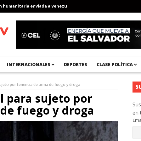
anitaria enviada a Venezuela
Aeropuerto Internacional del Pací
INTERNACIONALES
DEPORTES
CLASE POLÍTICA
sujeto por tenencia de arma de fuego y droga
S
l para sujeto por
Sus
de fuego y droga
en 
Ema