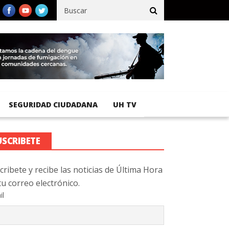
fico registra 92 % de avance en obras de terracería
Aeropuerto 
SEGURIDAD CIUDADANA
UH TV
USCRIBETE
cribete y recibe las noticias de Última Hora
tu correo electrónico.
il