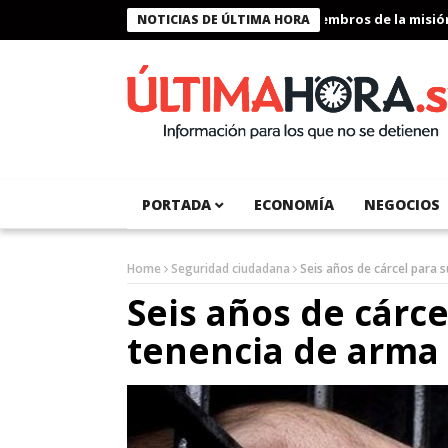
Presidente Bukele condecora a miembros de la misión hum
NOTICIAS DE ÚLTIMA HORA
PORTADA
ECONOMÍA
NEGOCIOS
Home
Seguridad ciudadana
Seis años de cárcel para 
Seis años de cárce
tenencia de arma 