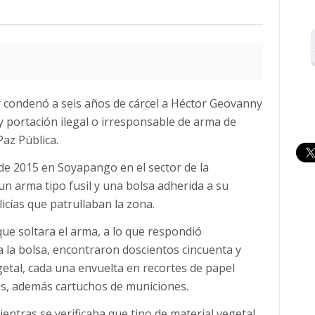
r condenó a seis años de cárcel a Héctor Geovanny
 y portación ilegal o irresponsable de arma de
Paz Pública.
 de 2015 en Soyapango en el sector de la
 arma tipo fusil y una bolsa adherida a su
licías que patrullaban la zona.
 que soltara el arma, a lo que respondió
a la bolsa, encontraron doscientos cincuenta y
etal, cada una envuelta en recortes de papel
rés, además cartuchos de municiones.
entras se verificaba que tipo de material vegetal