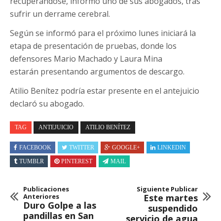
recuperándose, informó uno de sus abogados, tras
sufrir un derrame cerebral.
Según se informó para el próximo lunes iniciará la
etapa de presentación de pruebas, donde los
defensores Mario Machado y Laura Mina
estarán presentando argumentos de descargo.
Atilio Benítez podría estar presente en el antejuicio
declaró su abogado.
TAG
ANTEJUICIO
ATILIO BENÍTEZ
FACEBOOK
TWITTER
GOOGLE+
LINKEDIN
TUMBLR
PINTEREST
MAIL
Publicaciones
Siguiente Publicar
Anteriores
Este martes
Duro Golpe a las
suspendido
pandillas en San
servicio de agua