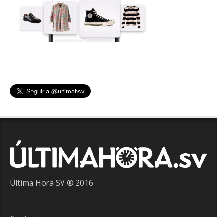
Última Hora SV ® 2016