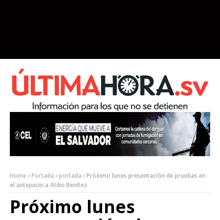
Home
Portada
portada
Próximo lunes presentación de pruebas en
el antejuicio a Atilio Benítez
Próximo lunes