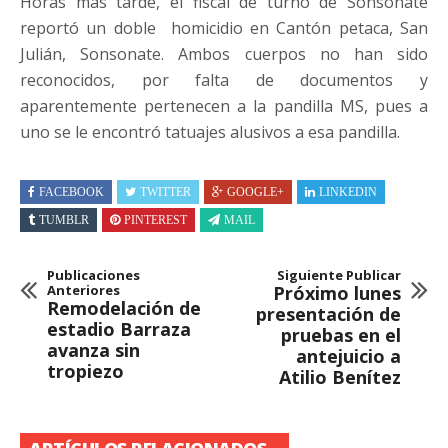
Horas más tarde, el fiscal de turno de Sonsonate
reportó un doble homicidio en Cantón petaca, San
Julián, Sonsonate. Ambos cuerpos no han sido
reconocidos, por falta de documentos y
aparentemente pertenecen a la pandilla MS, pues a
uno se le encontró tatuajes alusivos a esa pandilla.
FACEBOOK
TWITTER
GOOGLE+
LINKEDIN
TUMBLR
PINTEREST
MAIL
Publicaciones
Siguiente Publicar
Anteriores
Próximo lunes
Remodelación de
presentación de
estadio Barraza
pruebas en el
avanza sin
antejuicio a
tropiezo
Atilio Benítez