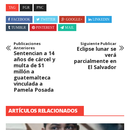
TAG
FGR
PNC
FACEBOOK
TWITTER
GOOGLE+
LINKEDIN
TUMBLR
PINTEREST
MAIL
Publicaciones
Siguiente Publicar
Anteriores
Eclipse lunar se
Sentencian a 14
verá
años de cárcel y
parcialmente en
multa de $1
El Salvador
millón a
guatemalteca
vinculada a
Pamela Posada
ARTÍCULOS RELACIONADOS