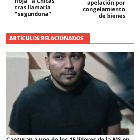
floja" a Chicas
apelación por
tras llamarla
congelamiento
"segundona"
de bienes
ARTÍCULOS RELACIONADOS
Capturan a uno de los 15 líderes de la MS en