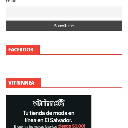
Email
FACEBOOK
VITRINNEA