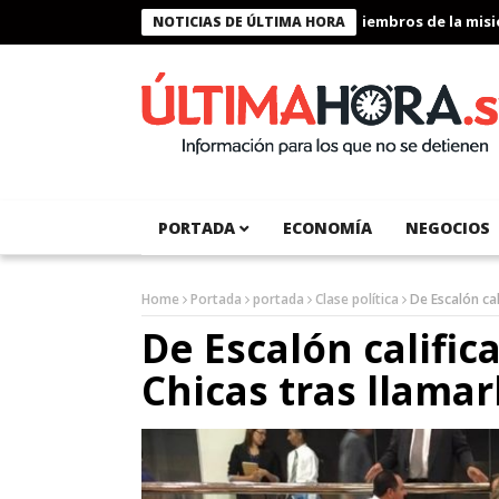
Presidente Bukele condecora a miembros de la misión h
NOTICIAS DE ÚLTIMA HORA
PORTADA
ECONOMÍA
NEGOCIOS
Home
Portada
portada
Clase política
De Escalón ca
De Escalón calific
Chicas tras llama