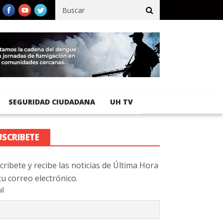
cífico registra 92 % de avance en obras de terracería
Aeropuerto
SEGURIDAD CIUDADANA
UH TV
USCRIBETE
cribete y recibe las noticias de Última Hora
tu correo electrónico.
il