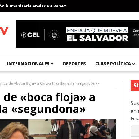
umanitaria enviada a Venezuela
Aeropuerto Internacional del Pa
INTERNACIONALES
DEPORTES
CLASE POLÍTICA
lifica de «boca floja» a Chicas tras llamarla «segundona»
S
a de «boca floja» a
Sus
rla «segundona»
en 
Ema