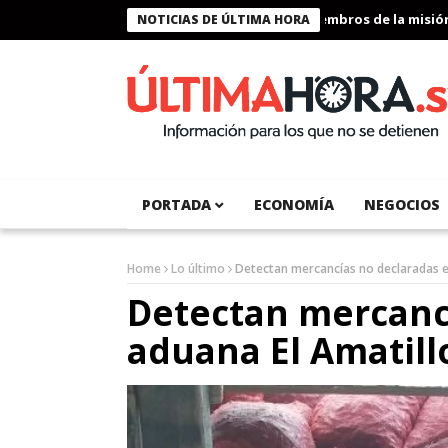
Presidente Bukele condecora a miembros de la misión hum
NOTICIAS DE ÚLTIMA HORA
PORTADA
ECONOMÍA
NEGOCIOS
Home
Lo último
Detectan mercancías no declaradas e
Detectan mercanc
aduana El Amatill