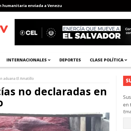
anitaria enviada a Venezuela
Aeropuerto Internacional del Pací
INTERNACIONALES
DEPORTES
CLASE POLÍTICA
n aduana El Amatillo
S
ías no declaradas en
Sus
o
en 
Ema