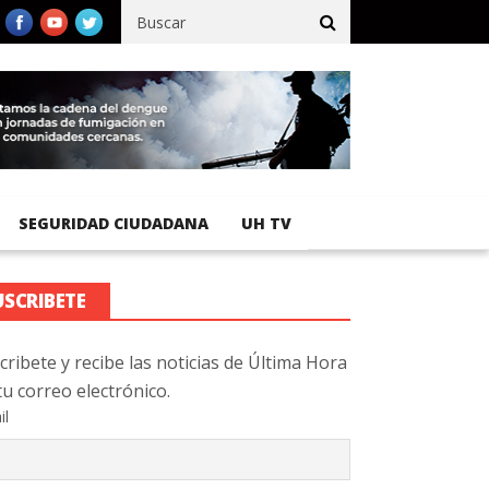
fico registra 92 % de avance en obras de terracería
Aeropuerto 
SEGURIDAD CIUDADANA
UH TV
USCRIBETE
cribete y recibe las noticias de Última Hora
tu correo electrónico.
il