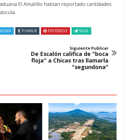
duana El Amatillo habían reportado cantidades
áscula.
KEDIN
TUMBLR
PINTEREST
MAIL
Siguiente Publicar
De Escalón califica de "boca
floja" a Chicas tras llamarla
"segundona"