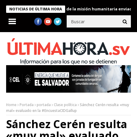
ukele condecora a miembros de la misión humanitaria enviada a V
NOTICIAS DE ÚLTIMA HORA
Home
Portada
portada
Clase política
Sánchez Cerén resulta «muy
mal» evaluado en la #EncuestaCIDGallup
Sánchez Cerén resulta
«muy mal» evaluado