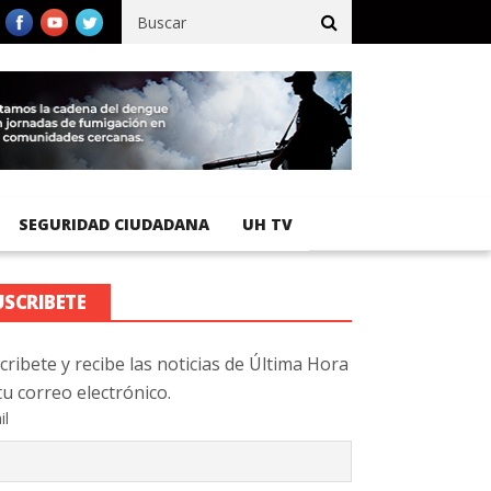
cífico registra 92 % de avance en obras de terracería
Aeropuerto
SEGURIDAD CIUDADANA
UH TV
USCRIBETE
cribete y recibe las noticias de Última Hora
tu correo electrónico.
il