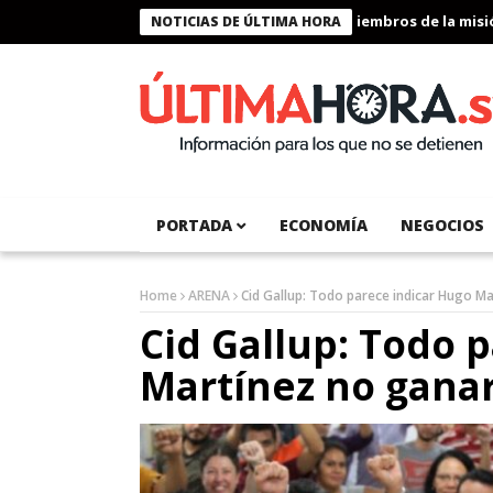
Presidente Bukele condecora a miembros de la misión h
NOTICIAS DE ÚLTIMA HORA
PORTADA
ECONOMÍA
NEGOCIOS
Home
ARENA
Cid Gallup: Todo parece indicar Hugo Ma
Cid Gallup: Todo 
Martínez no ganar