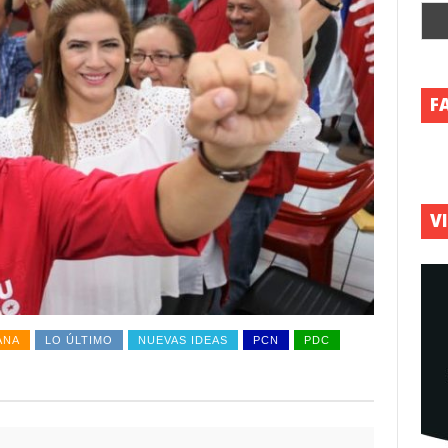
F
V
ANA
LO ÚLTIMO
NUEVAS IDEAS
PCN
PDC