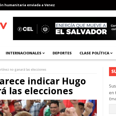
umanitaria enviada a Venezuela
Aeropuerto Internacional del Pa
INTERNACIONALES
DEPORTES
CLASE POLÍTICA
rtínez no ganará las elecciones
S
parece indicar Hugo
Sus
á las elecciones
en 
Ema