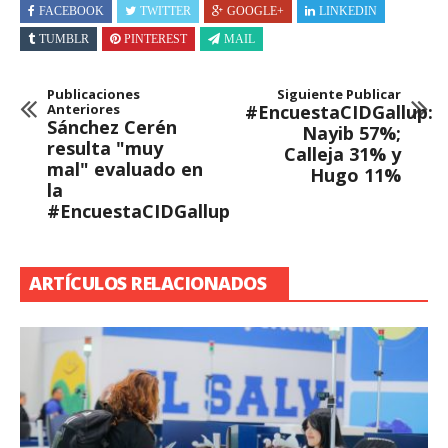
FACEBOOK
TWITTER
GOOGLE+
LINKEDIN
TUMBLR
PINTEREST
MAIL
Publicaciones
Siguiente Publicar
Anteriores
#EncuestaCIDGallup:
Sánchez Cerén
Nayib 57%;
resulta "muy
Calleja 31% y
mal" evaluado en
Hugo 11%
la
#EncuestaCIDGallup
ARTÍCULOS RELACIONADOS