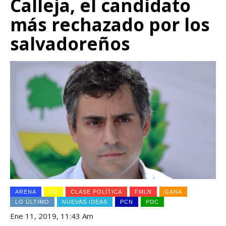
Calleja, el candidato
más rechazado por los
salvadoreños
ARENA
CD
CLASE POLÍTICA
FMLN
GANA
LO ÚLTIMO
NUEVAS IDEAS
PCN
PDC
Ene 11, 2019, 11:43 Am