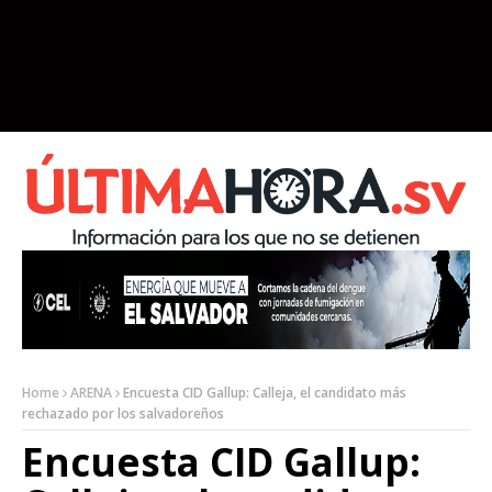
Home
ARENA
Encuesta CID Gallup: Calleja, el candidato más
rechazado por los salvadoreños
Encuesta CID Gallup: