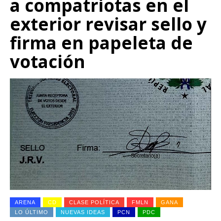
a compatriotas en el
exterior revisar sello y
firma en papeleta de
votación
ARENA
CD
CLASE POLÍTICA
FMLN
GANA
LO ÚLTIMO
NUEVAS IDEAS
PCN
PDC